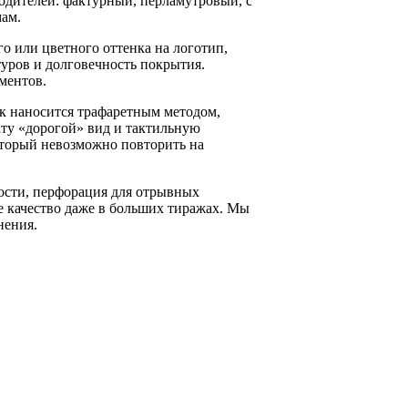
одителей: фактурный, перламутровый, с
мам.
о или цветного оттенка на логотип,
туров и долговечность покрытия.
ментов.
ак наносится трафаретным методом,
ату «дорогой» вид и тактильную
оторый невозможно повторить на
ности, перфорация для отрывных
е качество даже в больших тиражах. Мы
нения.