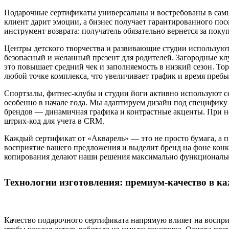
Подарочные сертификаты универсальны и востребованы в самы
клиент дарит эмоции, а бизнес получает гарантированного по
инструмент возврата: получатель обязательно вернется за по
Центры детского творчества и развивающие студии используют
безопасный и желанный презент для родителей. Загородные к
это повышает средний чек и заполняемость в низкий сезон. Т
любой точке комплекса, что увеличивает трафик и время пребы
Спортзалы, фитнес-клубы и студии йоги активно используют
особенно в начале года. Мы адаптируем дизайн под специфик
брендов — динамичная графика и контрастные акценты. При не
штрих-код для учета в CRM.
Каждый сертификат от «Акварель» — это не просто бумага, а 
восприятие вашего предложения и выделит бренд на фоне конк
копирования делают наши решения максимально функциональн
Технологии изготовления: премиум-качество в к
Качество подарочного сертификата напрямую влияет на воспри