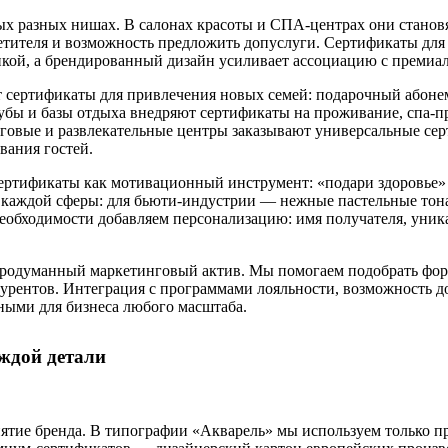
х разных нишах. В салонах красоты и СПА-центрах они станов
сетителя и возможность предложить допуслуги. Сертификаты для
купкой, а брендированный дизайн усиливает ассоциацию с преми
 сертификаты для привлечения новых семей: подарочный абонем
лубы и базы отдыха внедряют сертификаты на проживание, спа
орговые и развлекательные центры заказывают универсальные се
вания гостей.
 сертификаты как мотивационный инструмент: «подари здоровь
у каждой сферы: для бьюти-индустрии — нежные пастельные тон
обходимости добавляем персонализацию: имя получателя, уника
продуманный маркетинговый актив. Мы помогаем подобрать форма
урентов. Интеграция с программами лояльности, возможность д
ыми для бизнеса любого масштаба.
аждой детали
ятие бренда. В типографии «Акварель» мы используем только п