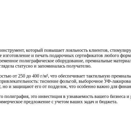
нструмент, который повышает лояльность клиентов, стимулиру
е изготовление и печать подарочных сертификатов любого форм
временное полиграфическое оборудование, премиальные материа
лядела статусно и запоминалась получателю.
тью от 250 до 400 г/м², что обеспечивает тактильную премиаль
ивлекательность: тиснение фольгой, выборочное УФ-лакирован
т, но и защищают его от подделок, что особенно важно для фин
полиграфия, это инвестиция в узнаваемость вашего бизнеса и р
мерческое предложение с учетом ваших задач и бюджета.