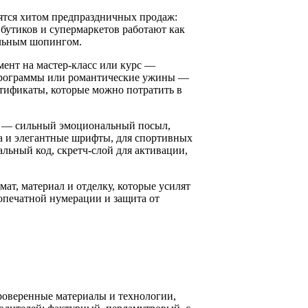
ятся хитом предпраздничных продаж:
 бутиков и супермаркетов работают как
альным шопингом.
ент на мастер-класс или курс —
-программы или романтические ужины —
ртификаты, которые можно потратить в
е» — сильный эмоциональный посыл,
а и элегантные шрифты, для спортивных
льный код, скретч-слой для активации,
т, материал и отделку, которые усилят
опечатной нумерации и защита от
роверенные материалы и технологии,