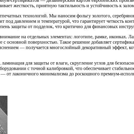
емиум-сертификатов — дизайнерский картон европейских произв
чивает жесткость, приятную тактильность и устойчивость к зало
печатных технологий. Мы наносим фольгу золотого, серебряног
т под давлением и температурой, что гарантирует четкость кон
епень защиты от подделок, что критично для финансовых инстру
внимание на отдельных элементах: логотипе, рамке, иконках. Л
е с основной поверхностью. Такое решение добавляет сертифик
тиснением — получается многослойный декоративный эффект, к
 ламинация для защиты от влаги, скругление углов для безопас
орудовании с точной калибровкой, что обеспечивает стабильно
и — от лаконичного минимализма до роскошного премиум-испол