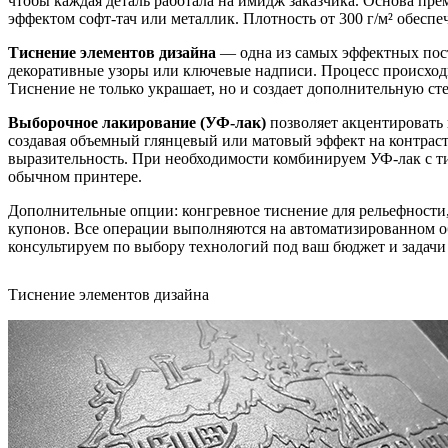
чтобы каждая деталь работала на имидж заказчика. Основа пр
эффектом софт-тач или металлик. Плотность от 300 г/м² обеспе
Тиснение элементов дизайна
— одна из самых эффектных пост
декоративные узоры или ключевые надписи. Процесс происходи
Тиснение не только украшает, но и создает дополнительную ст
Выборочное лакирование (УФ-лак)
позволяет акцентировать 
создавая объемный глянцевый или матовый эффект на контраст
выразительность. При необходимости комбинируем УФ-лак с 
обычном принтере.
Дополнительные опции: конгревное тиснение для рельефности,
купонов. Все операции выполняются на автоматизированном об
консультируем по выбору технологий под ваш бюджет и задач
Тиснение элементов дизайна